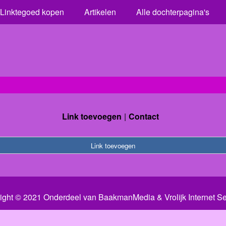
Linktegoed kopen
Artikelen
Alle dochterpagina's
Link toevoegen
Contact
Link toevoegen
ight © 2021 Onderdeel van
BaakmanMedia
&
Vrolijk Internet S