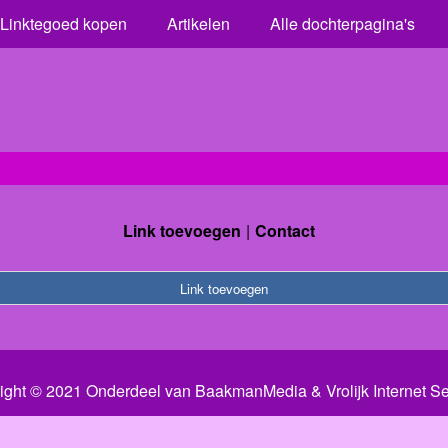
Linktegoed kopen
Artikelen
Alle dochterpagina's
Link toevoegen
Contact
Link toevoegen
ight © 2021 Onderdeel van
BaakmanMedia
&
Vrolijk Internet S